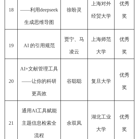
上海对外
优秀
18
——利用deepseek
徐盼灵
经贸大学
奖
生成思维导图
贾宁、马
上海师范
优秀
19
AI 的引用规范
凌云
大学
奖
AI+文献管理工具
优秀
20
——让你的科研
谷聪聪
复旦大学
奖
更高效
通用AI工具赋能
湖北工业
优秀
21
主题信息检索全
余双凤
大学
奖
流程