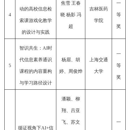
焦雪 王春
一
动的高校信息检
吉林医药
4
晓 杨影 冯
等
索课游戏化教学
学院
超
奖
的设计与实践
智识共生：AI时
一
代信息素养通识
杨眉、胡
上海交通
5
等
课程的内容重构
婷、周俊烨
大学
奖
与学习路径设计
潘颖、柳
翔、吕亚
飞、苏文
一
循证视角下AI+信