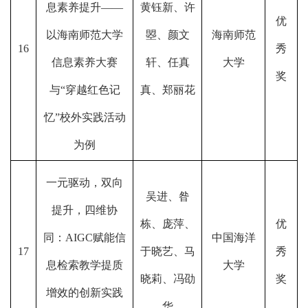
息素养提升——
黄钰新、许
优
以海南师范大学
曌、颜文
海南师范
16
秀
信息素养大赛
轩、任真
大学
奖
与“穿越红色记
真、郑丽花
忆”校外实践活动
为例
一元驱动，双向
吴进、昝
提升，四维协
栋、庞萍、
优
同：AIGC赋能信
中国海洋
17
于晓艺、马
秀
息检索教学提质
大学
晓莉、冯劭
奖
增效的创新实践
华