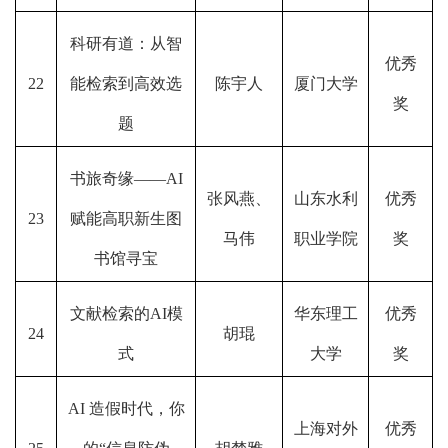
科研有道：从智
优秀
22
能检索到高效选
陈宇人
厦门大学
奖
题
书旅奇缘——AI
张风燕、
山东水利
优秀
23
赋能高职新生图
马伟
职业学院
奖
书馆寻宝
文献检索的AI模
华东理工
优秀
24
胡琨
式
大学
奖
AI 造假时代，你
上海对外
优秀