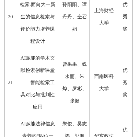
检索:面向大一新
孙阳阳、谭
优
上海财经
20
生的信息检索与
丹丹、仝召
秀
大学
评价能力培养课
娟
奖
程设计
AI赋能的学术文
曾果果、魏
献检索创新课堂
优
永丽、朱
西南医科
21
——智能检索工
秀
烨、罗彬、
大学
具对比与批判性
奖
张健
应用
AI赋能法律信息
朱俊、吴志
优
素养的“四位一
鸿、郭海
华东政法