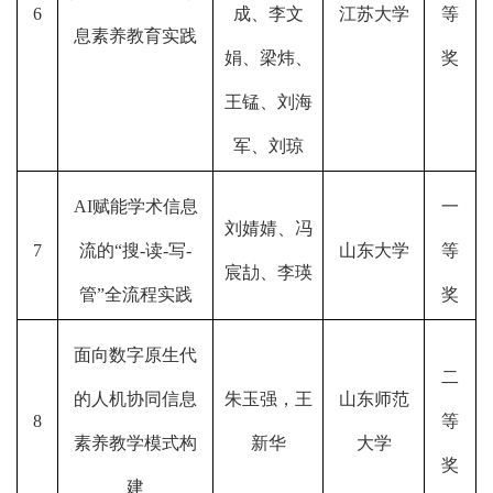
6
成、李文
江苏大学
等
息素养教育实践
娟、梁炜、
奖
王锰、刘海
军、刘琼
AI赋能学术信息
一
刘婧婧、冯
7
流的“搜-读-写-
山东大学
等
宸劼、李瑛
管”全流程实践
奖
面向数字原生代
二
的人机协同信息
朱玉强，王
山东师范
8
等
素养教学模式构
新华
大学
奖
建