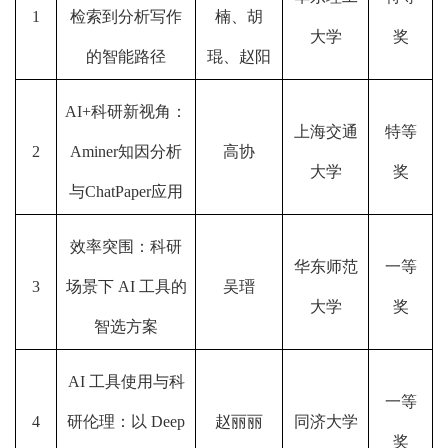
1
检索到分析写作
楠、胡
大学
奖
的智能路径
琨、赵阳
AI+科研新视角：
上海交通
特等
2
Aminer知因分析
高协
大学
奖
与ChatPaper应用
效率突围：科研
华东师范
一等
3
场景下 AI 工具的
吴瑨
大学
奖
智选方案
AI 工具使用与科
一等
4
研伦理：以 Deep
赵丽丽
同济大学
奖