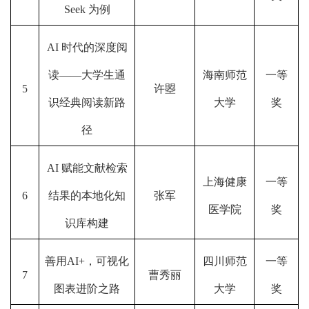
Seek 为例
AI 时代的深度阅
读——大学生通
海南师范
一等
5
许曌
识经典阅读新路
大学
奖
径
AI 赋能文献检索
上海健康
一等
6
结果的本地化知
张军
医学院
奖
识库构建
善用AI+，可视化
四川师范
一等
7
曹秀丽
图表进阶之路
大学
奖