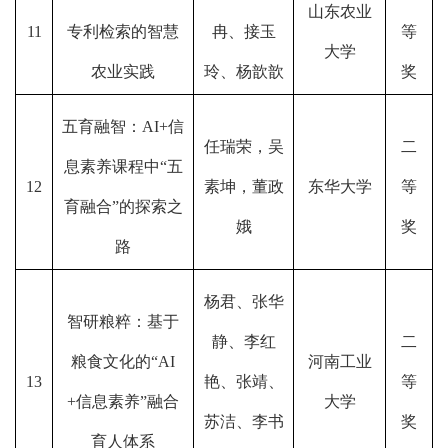
山东农业
11
专利检索的智慧
冉、接玉
等
大学
农业实践
玲、杨歆歆
奖
五育融智：AI+信
任瑞荣，吴
二
息素养课程中“五
12
素坤，董政
东华大学
等
育融合”的探索之
娥
奖
路
杨君、张华
智研粮粹：基于
静、李红
二
粮食文化的“AI
河南工业
13
艳、张靖、
等
+信息素养”融合
大学
苏洁、李书
奖
育人体系