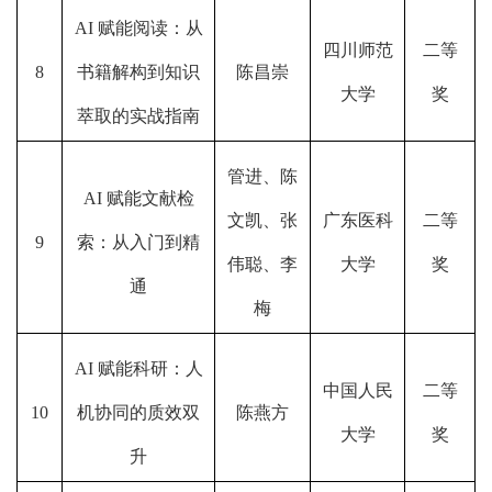
AI 赋能阅读：从
四川师范
二等
8
书籍解构到知识
陈昌崇
大学
奖
萃取的实战指南
管进、陈
AI 赋能文献检
文凯、张
广东医科
二等
9
索：从入门到精
伟聪、李
大学
奖
通
梅
AI 赋能科研：人
中国人民
二等
10
机协同的质效双
陈燕方
大学
奖
升