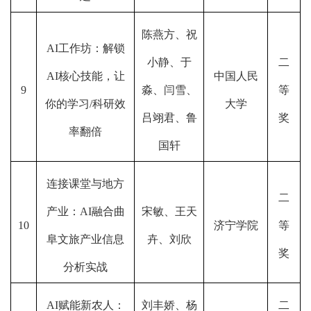
陈燕方、祝
AI工作坊：解锁
小静、于
二
AI核心技能，让
中国人民
9
淼、闫雪、
等
你的学习/科研效
大学
吕翊君、鲁
奖
率翻倍
国轩
连接课堂与地方
二
产业：AI融合曲
宋敏、王天
10
济宁学院
等
阜文旅产业信息
卉、刘欣
奖
分析实战
AI赋能新农人：
刘丰娇、杨
二