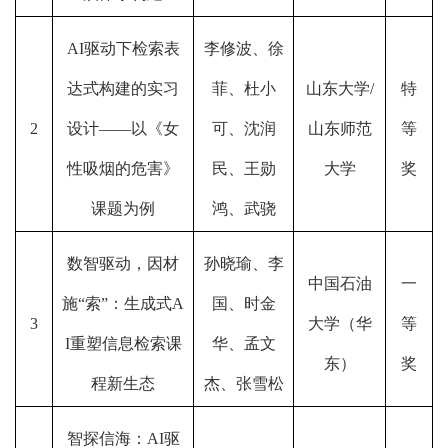
AI驱动下检索表
李修波、徐
达式构建的实习
菲、杜小
山东大学/
特
2
设计——以《女
可、沈润
山东师范
等
性吸烟的危害》
民、王勋
大学
奖
课题为例
鸿、武骁
数智驱动，因材
孙晓瑜、李
中国石油
一
施“索”：生成式A
国、时金
3
大学（华
等
I重塑信息检索课
华、孟文
东）
奖
程新生态
杰、张雪松
智探信海：AI驱