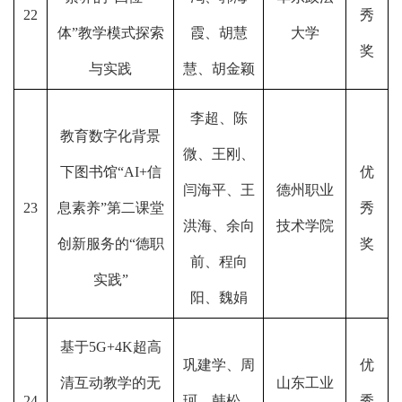
22
秀
体”教学模式探索
霞、胡慧
大学
奖
与实践
慧、胡金颖
李超、陈
教育数字化背景
微、王刚、
下图书馆“AI+信
优
闫海平、王
德州职业
23
息素养”第二课堂
秀
洪海、余向
技术学院
创新服务的“德职
奖
前、程向
实践”
阳、魏娟
基于5G+4K超高
巩建学、周
优
清互动教学的无
山东工业
24
珂、韩松、
秀