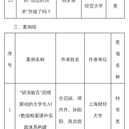
25
的“信息防伪
胡梦雅
经贸大学
奖
术”升级了吗？
三、案例组
奖
序
项
案例名称
作者姓名
作者单位
号
名
称
“研演验言”四维
仝召娟、谭
特
驱动的大学生AI
上海财经
1
丹丹、孙阳
等
+数据检索课外实
大学
阳、燕贞伲
奖
践体系构建