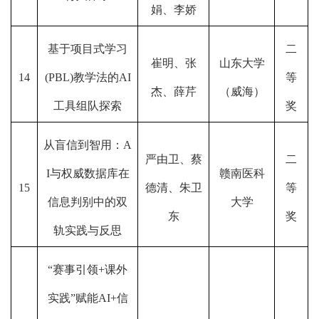
娟、李娇
基于项目式学习
二
崔明、张
山东大学
14
(PBL)教学法的AI
等
杰、薛芹
（威海）
工具组队探索
奖
从盲信到智用：A
严由卫、蔡
二
I与权威数据库在
赣南医科
15
德清、朱卫
等
信息判别中的双
大学
东
奖
轨实践与反思
“赛事引领+课外
实践”赋能AI+信