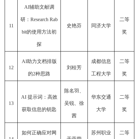
AI辅助文献调
研：Research Rab
二等
11
史艳芬
同济大学
bit的使用方法初
奖
探
AI助力文档排版
成都信息
二等
12
刘桂芳
的2种思路
工程大学
奖
陈名羽、
AI 提示词：高效
华东交通
二等
13
吴锐、徐
获取信息的钥匙
大学
奖
茜
如何正确应对网
苏州职业
二等
14
于亚莹