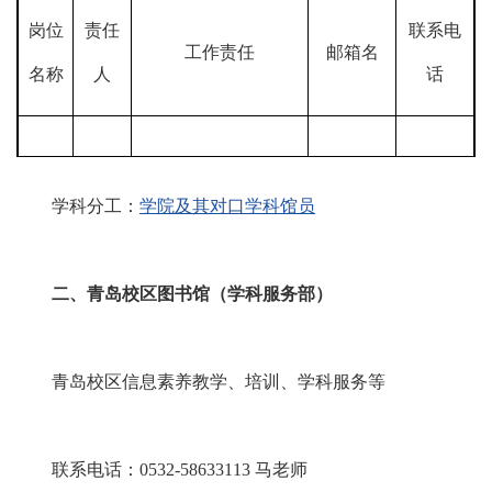
岗位
责任
联系电
工作责任
邮箱名
名称
人
话
中心
李老
统筹学科服务中心工
ssc001#s
0531-88
学科分工：
学院及其对口学科馆员
主任
师
作
du.edu.cn
361669
二、青岛校区图书馆（学科服务部）
信息素养教育业务管
业务
王老
ssc006#s
0531-88
理，微学堂，人文方
主任
师
du.edu.cn
363039
青岛校区信息素养教学、培训、学科服务等
向学科服务
联系电话：0532-58633113 马老师
学科服务业务管理、