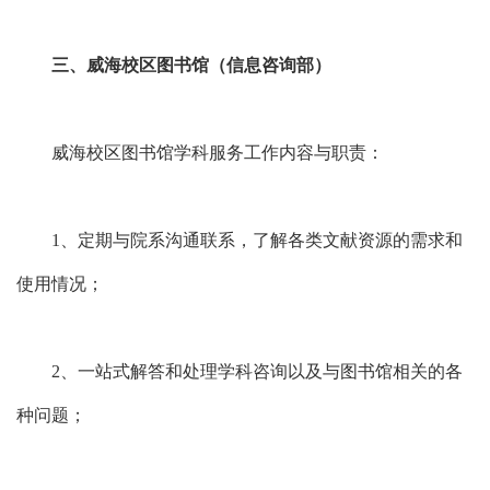
业务
李老
ssc004#s
0531-88
本科教务，社科方向
主任
师
du.edu.cn
363039
三、威海校区图书馆（信息咨询部）
学科服务
威海校区图书馆学科服务工作内容与职责：
办公室，工会，校部
业务
刘老
ssc-t#sdu.
0531-88
机关、功能部门学科
主管
1、定期与院系沟通联系，了解各类文献资源的需求和
师
edu.cn
363039
服务
使用情况；
业务
武老
宣传、研究生教务、
ssc003#s
0531-88
2、一站式解答和处理学科咨询以及与图书馆相关的各
主管
师
工科方向学科服务
du.edu.cn
363039
种问题；