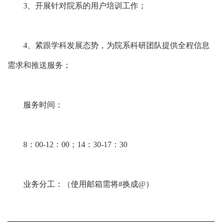
业务
冯老
研究生新生教育，人
ssc005#s
0531-88
3、开展针对院系的用户培训工作；
主管
师
文方向学科服务
du.edu.cn
363039
4、紧跟学科发展态势，为院系科研团队提供全程信息
需求和推送服务；
服务时间：
8：00-12：00；14：30-17：30
业务分工：（使用邮箱需将#换成@）