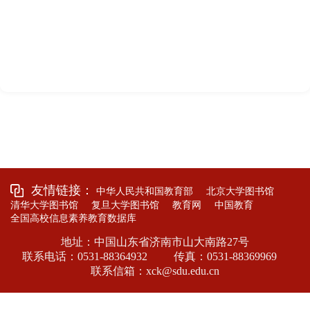
李
ssc001#s
中心主
统筹信息素养
0531-8836
老
du.edu.c
任
教育工作
1669
师
n
王
微学堂、信息
ssc006#s
业务主
0531-8836
友情链接：
中华人民共和国教育部
北京大学图书馆
老
素养教育业务
du.edu.c
清华大学图书馆
复旦大学图书馆
教育网
中国教育
任
3039
全国高校信息素养教育数据库
师
管理
n
地址：中国山东省济南市山大南路27号
联系电话：0531-88364932
传真：0531-88369969
联系信箱：xck@sdu.edu.cn
李
本科教务、教
ssc004#s
业务主
0531-8836
老
学研究、学科
du.edu.c