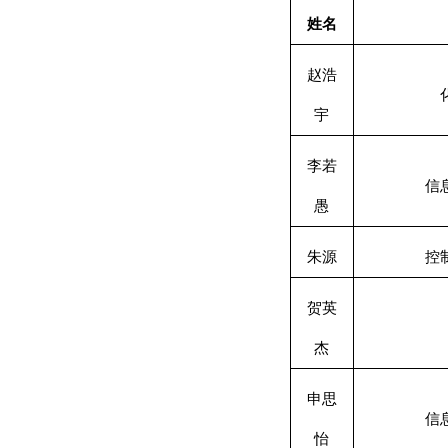
姓名
赵浩
宇
李若
信
愚
朱源
控
贺英
杰
申思
信
怡