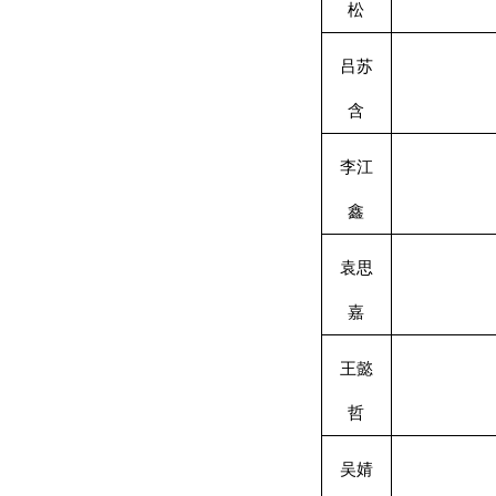
松
吕苏
含
李江
鑫
袁思
嘉
王懿
哲
吴婧