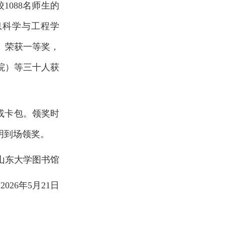
校
1088
名师生的
息科学与工程学
）荣获一等奖，
院）等三十人获
或卡包。领奖时
明到场领奖。
山东大学图书馆
2026
年
5
月
21
日