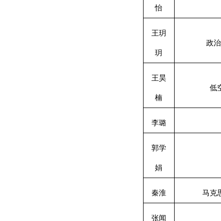
怡
王玥
政治
玥
王昊
低
楠
李璐
郭学
娟
秦淮
马克
张闻