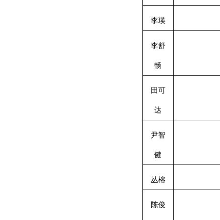
李瑛
李舒
畅
田可
达
尹智
健
丛榕
陈俊