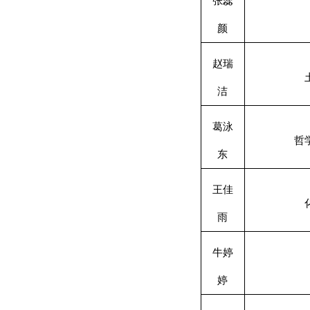
张蕊
颜
赵瑞
洁
葛泳
哲
东
王佳
雨
牛婷
婷