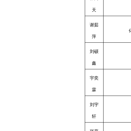
天
谢茹
萍
刘硕
鑫
宇奕
霖
刘宇
轩