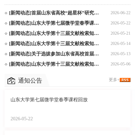
本项赛事今年共吸引了全国1300多人参赛，共决出一等奖一人、二
等奖三人、三等奖十人，另有三十人获入围奖。序号获奖等级获奖
[新闻动态]
首届山东省高校“超星杯”研究生数智科研素养大赛总...
2026-06-22
人姓名获奖人单位1一等奖马小龙中国科学院上海药物研究所2二等
[新闻动态]
山东大学第七届微学堂春季课程回放
奖刘翔宇中国科学院大学3朱贵君中国科学院上海药物研究所4陈鸣
2026-05-22
晓北京化工大学5三等奖孙梓杰广东药科大学6汪子镟中...
[新闻动态]
山东大学第十三届文献检索知识大赛获奖名单
2026-05-21
[新闻动态]
山东大学第十三届文献检索知识大赛（决赛）通知
2026-05-14
[新闻动态]
关于选拔参加山东省高校首届“超星杯”研究生数智科...
2026-05-13
[新闻动态]
山东大学第十三届文献检索知识大赛（初赛）公告
2026-05-06
通知公告
更多+
山东大学第七届微学堂春季课程回放
2026-05-22